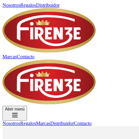
Nosotros
Regalos
Distribuidor
Marcas
Contacto
Abrir menú
Nosotros
Regalos
Marcas
Distribuidor
Contacto