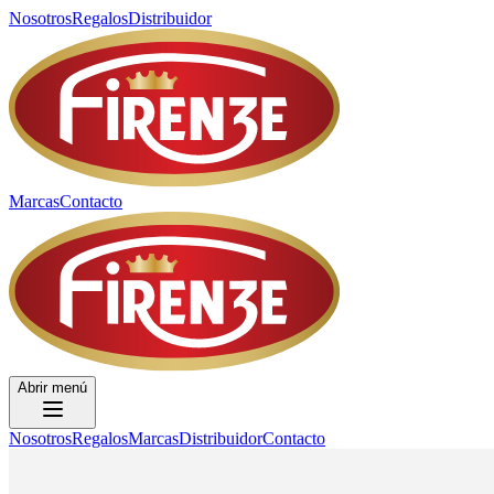
Nosotros
Regalos
Distribuidor
Marcas
Contacto
Abrir menú
Nosotros
Regalos
Marcas
Distribuidor
Contacto