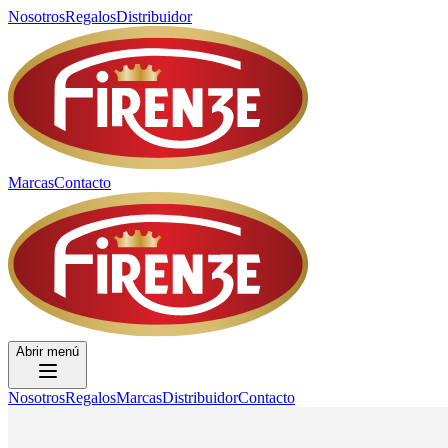
Nosotros
Regalos
Distribuidor
Marcas
Contacto
Abrir menú
Nosotros
Regalos
Marcas
Distribuidor
Contacto