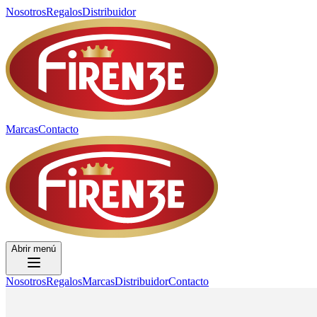
Nosotros
Regalos
Distribuidor
Marcas
Contacto
Abrir menú
Nosotros
Regalos
Marcas
Distribuidor
Contacto