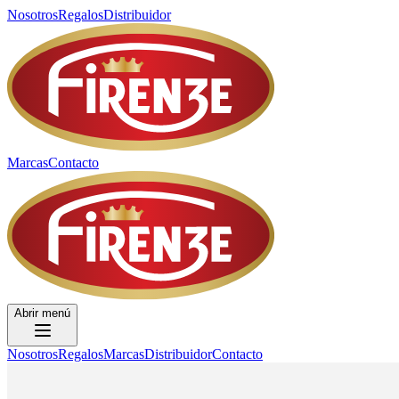
Nosotros
Regalos
Distribuidor
Marcas
Contacto
Abrir menú
Nosotros
Regalos
Marcas
Distribuidor
Contacto